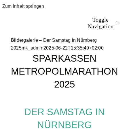
Zum Inhalt springen
Toggle
Navigation
Bildergalerie – Der Samstag in Nürnberg
2025
mk_admin
2025-06-22T15:35:49+02:00
Startseite
SPARKASSEN
METROPOLMARATHON
Programm
2025
Anmeldung 20
Rückblick
DER SAMSTAG IN
NÜRNBERG
Volunteers