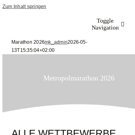
Zum Inhalt springen
Toggle
Navigation
Marathon 2026
mk_admin
2026-05-
13T15:35:04+02:00
Startseite
Programm
Metropolmarathon 2026
Anmeldung 20
Rückblick
ALLE WETTBEWERBE
Volunteers