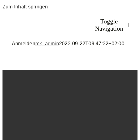
Zum Inhalt springen
Toggle
Navigation
Anmelden
mk_admin
2023-09-22T09:47:32+02:00
Startseite
Programm
Anmeldung 20
Rückblick
Volunteers