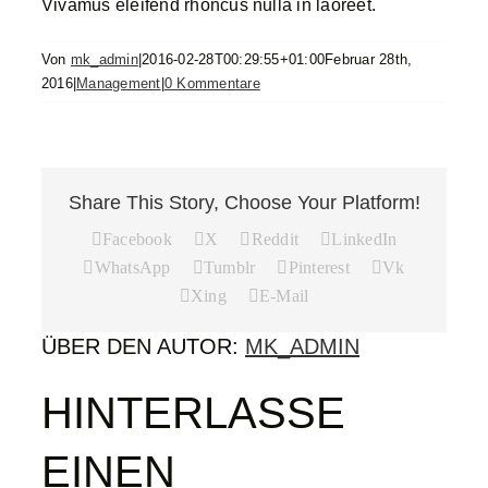
Vivamus eleifend rhoncus nulla in laoreet.
Von
mk_admin
|
2016-02-28T00:29:55+01:00
Februar 28th,
Partner
2016
|
Management
|
0 Kommentare
FAQ
Share This Story, Choose Your Platform!
Facebook
X
Reddit
LinkedIn
WhatsApp
Tumblr
Pinterest
Vk
Xing
E-Mail
ÜBER DEN AUTOR:
MK_ADMIN
HINTERLASSE
EINEN