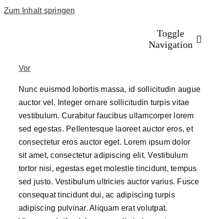
Zum Inhalt springen
Toggle
Navigation
Vor
Startseite
Nunc euismod lobortis massa, id sollicitudin augue
auctor vel. Integer ornare sollicitudin turpis vitae
vestibulum. Curabitur faucibus ullamcorper lorem
Programm
sed egestas. Pellentesque laoreet auctor eros, et
consectetur eros auctor eget. Lorem ipsum dolor
Anmeldung 20
sit amet, consectetur adipiscing elit. Vestibulum
tortor nisi, egestas eget molestie tincidunt, tempus
sed justo. Vestibulum ultricies auctor varius. Fusce
Rückblick
consequat tincidunt dui, ac adipiscing turpis
adipiscing pulvinar. Aliquam erat volutpat.
Volunteers